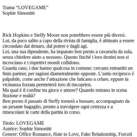
Trama “LOVEGAME”
Sophie Simonitti
Rick Hopkins e Steffy Moore non potrebbero essere più diversi.
Lui, da poco salito a capo della rivista di famiglia, è abituato a essere
circondato dal denaro, dal potere e dagli agi.
Lei, una sua dipendente, ha imparato ben presto a cavarsela da sola,
senza chiedere aiuto a nessuno. Questo finché i loro destini non si
incrociano e i rispettivi mondi collidono.
Guarda caso, i due hanno qualcosa in comune: cercano entrambi un
finto partner, per ragioni diametralmente opposte. L’astio reciproco è
palpabile, come anche l’attrazione che faticano a celare, eppure la
vicinanza forzata permetterà loro di riscoprirsi.
Ma qual è il confine tra gioco e amore? Quando entrano in scena
finzione e realtà?
Ben presto il passato di Steffy tornerà a bussare, accompagnato da
un pesante bagaglio, pronto a travolgere ogni certezza e a
rimescolare le carte della partita in corso.
Titolo: LOVEGAME
Autrice: Sophie Simonitti
Genere: Office Romance, Hate to Love, Fake Relationship, Forced