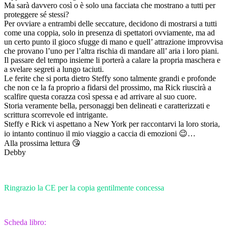
Ma sarà davvero così o è solo una facciata che mostrano a tutti per
proteggere sé stessi?
Per ovviare a entrambi delle seccature, decidono di mostrarsi a tutti
come una coppia, solo in presenza di spettatori ovviamente, ma ad
un certo punto il gioco sfugge di mano e quell’ attrazione improvvisa
che provano l’uno per l’altra rischia di mandare all’ aria i loro piani.
Il passare del tempo insieme li porterà a calare la propria maschera e
a svelare segreti a lungo taciuti.
Le ferite che si porta dietro Steffy sono talmente grandi e profonde
che non ce la fa proprio a fidarsi del prossimo, ma Rick riuscirà a
scalfire questa corazza così spessa e ad arrivare al suo cuore.
Storia veramente bella, personaggi ben delineati e caratterizzati e
scrittura scorrevole ed intrigante.
Steffy e Rick vi aspettano a New York per raccontarvi la loro storia,
io intanto continuo il mio viaggio a caccia di emozioni 😉…
Alla prossima lettura 😘
Debby
Ringrazio la CE per la copia gentilmente concessa
Scheda libro: