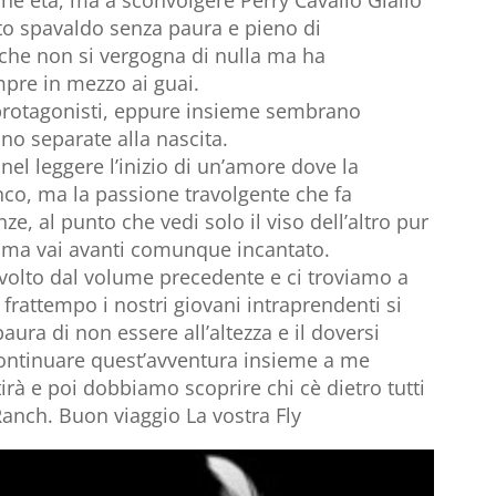
ne età, ma a sconvolgere Perry Cavallo Giallo
nto spavaldo senza paura e pieno di
 che non si vergogna di nulla ma ha
mpre in mezzo ai guai.
protagonisti, eppure insieme sembrano
o separate alla nascita.
nel leggere l’inizio di un’amore dove la
nco, ma la passione travolgente che fa
 al punto che vedi solo il viso dell’altro pur
 ma vai avanti comunque incantato.
nvolto dal volume precedente e ci troviamo a
l frattempo i nostri giovani intraprendenti si
aura di non essere all’altezza e il doversi
 continuare quest’avventura insieme a me
tirà e poi dobbiamo scoprire chi cè dietro tutti
 Ranch. Buon viaggio La vostra Fly