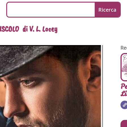
SCOLO di V. L. Locey
Re
Pe
Li