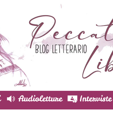
i
Audioletture
Interviste