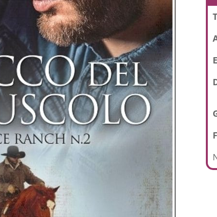
T
E
D
N