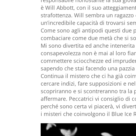
responsabile nonostante la sua giova
è Will Abbott, con il suo atteggiame
strafottenza. Will sembra un ragazzo
un’incredibile capacità di trovarsi se
Come sono agli antipodi questi due 
combaciare come due metà che si son
Mi sono divertita ed anche intenerita 
consapevolezza non è mai al loro fia
commettere sciocchezze ed imprudenze,
sapendo che stai facendo una pazzia
Continua il mistero che ci ha già coi
cercare indizi, fare supposizioni e ne
scopriranno e si scontreranno tra la p
affermare. Peccatrici vi consiglio di
perché sono certa vi piacerà, vi diver
i misteri che coinvolgono il Blue Ice