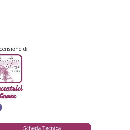
censione di
ccatrici
brose
Scheda Tecnica