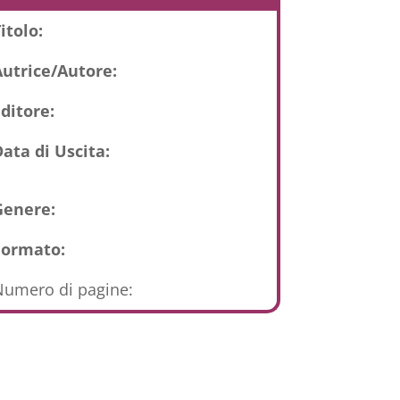
itolo:
Autrice/Autore:
ditore:
ata di Uscita:
Genere:
Formato:
umero di pagine: