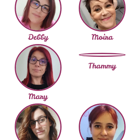
Debby
Moira
Thammy
Mary