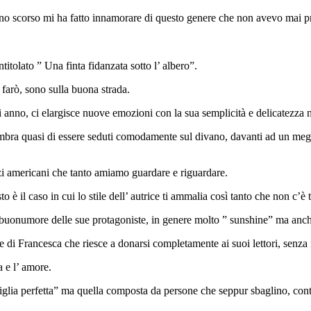
l’anno scorso mi ha fatto innamorare di questo genere che non avevo mai 
tolato ” Una finta fidanzata sotto l’ albero”.
a farò, sono sulla buona strada.
anno, ci elargisce nuove emozioni con la sua semplicità e delicatezza nel
sembra quasi di essere seduti comodamente sul divano, davanti ad un me
izi americani che tanto amiamo guardare e riguardare.
to è il caso in cui lo stile dell’ autrice ti ammalia così tanto che non c’è
 buonumore delle sue protagoniste, in genere molto ” sunshine” ma anche 
ure di Francesca che riesce a donarsi completamente ai suoi lettori, senz
a e l’ amore.
famiglia perfetta” ma quella composta da persone che seppur sbaglino, c