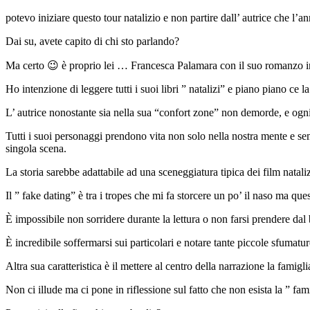
potevo iniziare questo tour natalizio e non partire dall’ autrice che 
Dai su, avete capito di chi sto parlando?
Ma certo 😉 è proprio lei … Francesca Palamara con il suo romanzo inti
Ho intenzione di leggere tutti i suoi libri ” natalizi” e piano piano ce l
L’ autrice nonostante sia nella sua “confort zone” non demorde, e ogni 
Tutti i suoi personaggi prendono vita non solo nella nostra mente e 
singola scena.
La storia sarebbe adattabile ad una sceneggiatura tipica dei film natal
Il ” fake dating” è tra i tropes che mi fa storcere un po’ il naso ma ques
È impossibile non sorridere durante la lettura o non farsi prendere dal
È incredibile soffermarsi sui particolari e notare tante piccole sfumat
Altra sua caratteristica è il mettere al centro della narrazione la famigli
Non ci illude ma ci pone in riflessione sul fatto che non esista la ” 