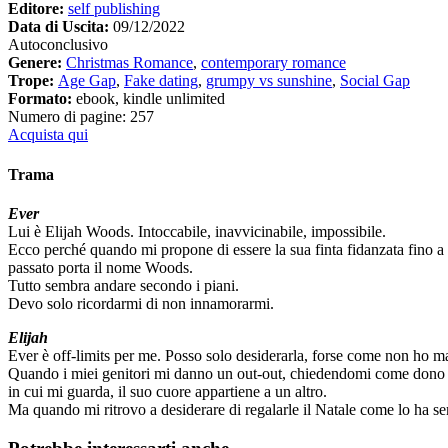
Editore:
self publishing
Data di Uscita:
09/12/2022
Autoconclusivo
Genere:
Christmas Romance
,
contemporary romance
Trope:
Age Gap
,
Fake dating
,
grumpy vs sunshine
,
Social Gap
Formato:
ebook, kindle unlimited
Numero di pagine: 257
Acquista qui
Trama
Ever
Lui è Elijah Woods. Intoccabile, inavvicinabile, impossibile.
Ecco perché quando mi propone di essere la sua finta fidanzata fino a 
passato porta il nome Woods.
Tutto sembra andare secondo i piani.
Devo solo ricordarmi di non innamorarmi.
Elijah
Ever è off-limits per me. Posso solo desiderarla, forse come non ho ma
Quando i miei genitori mi danno un out-out, chiedendomi come dono una
in cui mi guarda, il suo cuore appartiene a un altro.
Ma quando mi ritrovo a desiderare di regalarle il Natale come lo ha 