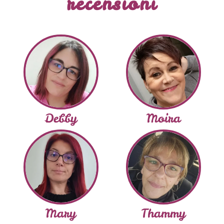
recensioni
Debby
Moira
Mary
Thammy