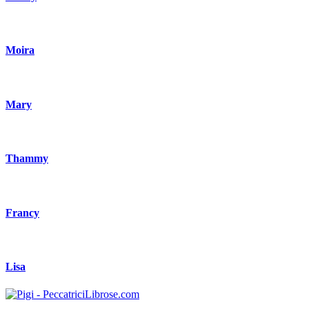
Moira
Mary
Thammy
Francy
Lisa