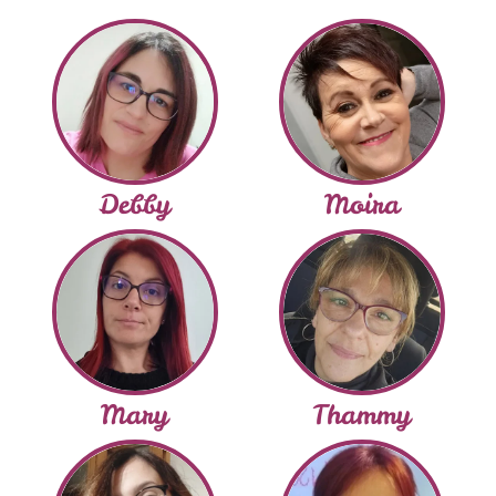
Debby
Moira
Mary
Thammy