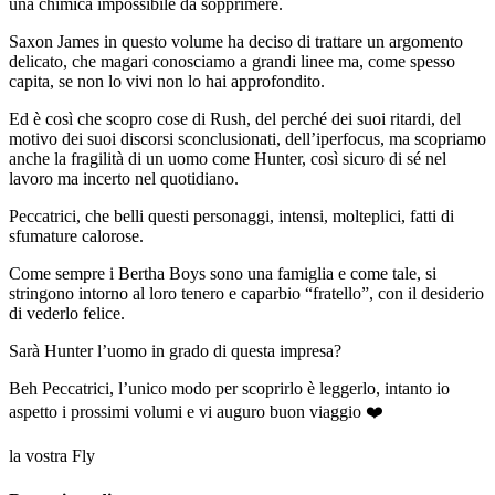
una chimica impossibile da sopprimere.
Saxon James in questo volume ha deciso di trattare un argomento
delicato, che magari conosciamo a grandi linee ma, come spesso
capita, se non lo vivi non lo hai approfondito.
Ed è così che scopro cose di Rush, del perché dei suoi ritardi, del
motivo dei suoi discorsi sconclusionati, dell’iperfocus, ma scopriamo
anche la fragilità di un uomo come Hunter, così sicuro di sé nel
lavoro ma incerto nel quotidiano.
Peccatrici, che belli questi personaggi, intensi, molteplici, fatti di
sfumature calorose.
Come sempre i Bertha Boys sono una famiglia e come tale, si
stringono intorno al loro tenero e caparbio “fratello”, con il desiderio
di vederlo felice.
Sarà Hunter l’uomo in grado di questa impresa?
Beh Peccatrici, l’unico modo per scoprirlo è leggerlo, intanto io
aspetto i prossimi volumi e vi auguro buon viaggio ❤️
la vostra Fly