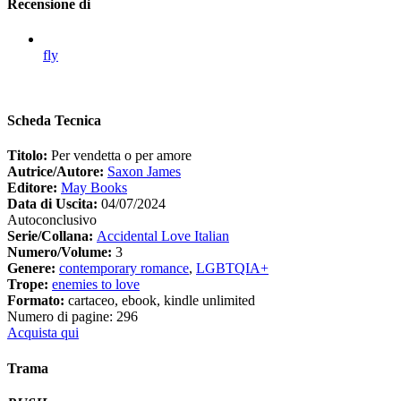
Recensione di
fly
Scheda Tecnica
Titolo:
Per vendetta o per amore
Autrice/Autore:
Saxon James
Editore:
May Books
Data di Uscita:
04/07/2024
Autoconclusivo
Serie/Collana:
Accidental Love Italian
Numero/Volume:
3
Genere:
contemporary romance
,
LGBTQIA+
Trope:
enemies to love
Formato:
cartaceo, ebook, kindle unlimited
Numero di pagine: 296
Acquista qui
Trama