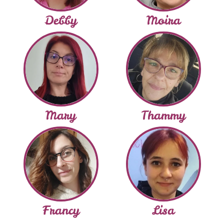
Debby
Moira
Mary
Thammy
Francy
Lisa