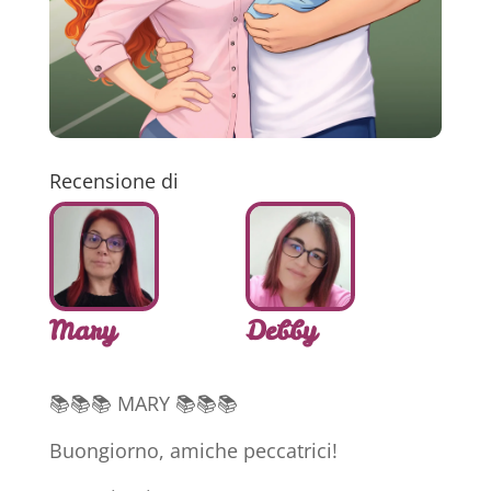
Recensione di
Mary
Debby
📚📚📚 MARY 📚📚📚
Buongiorno, amiche peccatrici!