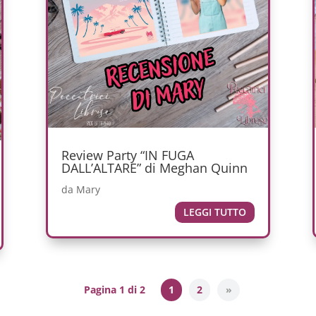
Review Party “IN FUGA
DALL’ALTARE” di Meghan Quinn
da
Mary
LEGGI TUTTO
Pagina 1 di 2
1
2
»