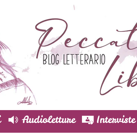
i
Audioletture
Interviste